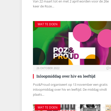
Van 22 maart tot en met 2 april worden voor de 26e
keer de Roze…
WAT TE DOEN
26 OKTOBER 2022
Inloopmiddag over hiv en leeftijd
Poz&Proud organiseert op 13 november een gratis
inloopmiddag over hiv en leeftijd. De middag vindt
plaats…
WAT TE DOEN