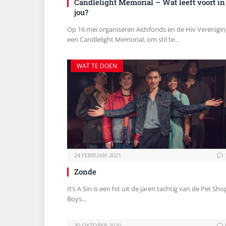
Candlelight Memorial – Wat leeft voort in
jou?
Op 16 mei organiseren Aidsfonds en de Hiv Verenigin
een Candlelight Memorial, om stil te…
WAT TE DOEN
24 FEBRUARI 2021
Zonde
It’s A Sin is een hit uit de jaren tachtig van de Pet Sho
Boys…
30 OKTOBER 2020