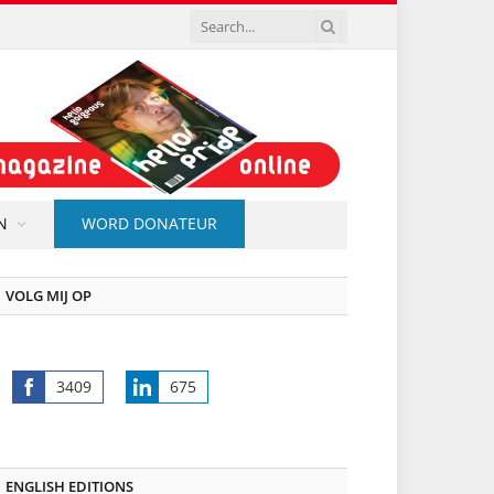
N
WORD DONATEUR
VOLG MIJ OP
3409
675
Share
Share
on
on
Facebook
LinkedIn
ENGLISH EDITIONS