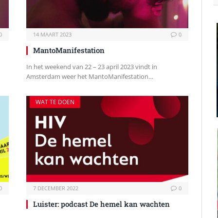
0
14 MAART 2023
0
MantoManifestation
In het weekend van 22 – 23 april 2023 vindt in
Amsterdam weer het MantoManifestation…
WAT TE DOEN
0
7 DECEMBER 2022
0
Luister: podcast De hemel kan wachten