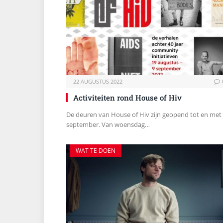
22 AUGUSTUS 2022
Activiteiten rond House of Hiv
De deuren van House of Hiv zijn geopend tot en met
september. Van woensdag…
WAT TE DOEN