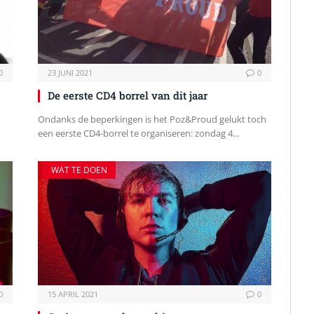
0
23 JUNI 2021
0
De eerste CD4 borrel van dit jaar
Ondanks de beperkingen is het Poz&Proud gelukt toch
een eerste CD4-borrel te organiseren: zondag 4…
WAT TE DOEN
0
15 APRIL 2021
0