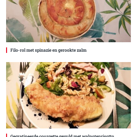
Filo-rol met spinazie en gerookte zalm
Gegratineerde courgette gevuld met walnotenrisotto