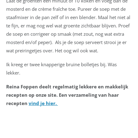
Laat de groenten een minuut of 10 koken en voeg dan de
mosterd en de crème fraîche toe. Pureer de soep met de
staafmixer in de pan zelf of in een blender. Maal het niet al
te fijn, er mag nog wel wat groente zichtbaar blijven. Proef
de soep en corrigeer op smaak (met zout, nog wat extra
mosterd en/of peper). Als je de soep serveert strooi je er
wat preiringetjes over. Het oog wil ook wat.
Ik kreeg er twee knapperige bruine bolletjes bij. Was
lekker.
Reina Foppen deelt regelmatig lekkere en makkelijk
recepten op onze site. Een verzameling
van haar
recepten
vind je hier.