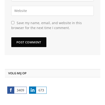
Save my name, email, and website in this
browser for the next time I comment.
VOLG MIJ OP
3409
673
Share
Share
on
on
Facebook
LinkedIn