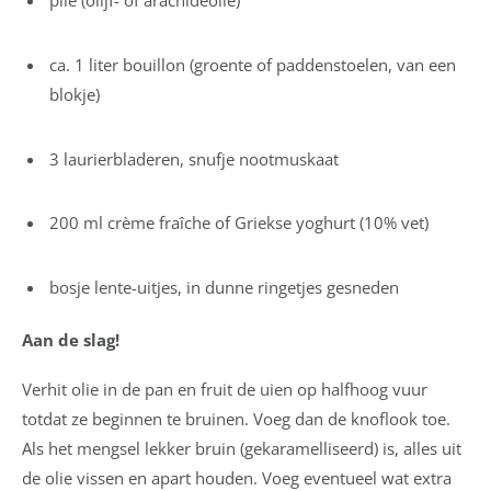
plie (olijf- of arachideolie)
ca. 1 liter bouillon (groente of paddenstoelen, van een
blokje)
3 laurierbladeren, snufje nootmuskaat
200 ml crème fra
î
che of Griekse yoghurt (10% vet)
bosje lente-uitjes, in dunne ringetjes gesneden
Aan de slag!
Verhit olie in de pan en fruit de uien op halfhoog vuur
totdat ze beginnen te bruinen. Voeg dan de knoflook toe.
Als het mengsel lekker bruin (gekaramelliseerd) is, alles uit
de olie vissen en apart houden. Voeg eventueel wat extra