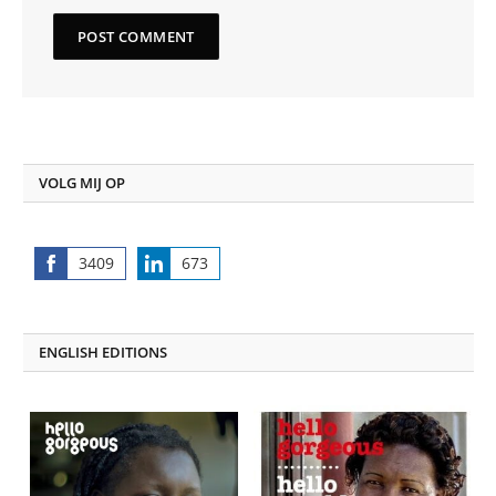
VOLG MIJ OP
3409
673
Share
Share
on
on
Facebook
LinkedIn
ENGLISH EDITIONS