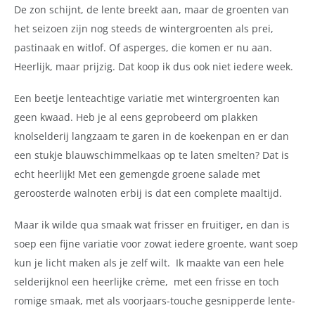
De zon schijnt, de lente breekt aan, maar de groenten van
het seizoen zijn nog steeds de wintergroenten als prei,
pastinaak en witlof. Of asperges, die komen er nu aan.
Heerlijk, maar prijzig. Dat koop ik dus ook niet iedere week.
Een beetje lenteachtige variatie met wintergroenten kan
geen kwaad. Heb je al eens geprobeerd om plakken
knolselderij langzaam te garen in de koekenpan en er dan
een stukje blauwschimmelkaas op te laten smelten? Dat is
echt heerlijk! Met een gemengde groene salade met
geroosterde walnoten erbij is dat een complete maaltijd.
Maar ik wilde qua smaak wat frisser en fruitiger, en dan is
soep een fijne variatie voor zowat iedere groente, want soep
kun je licht maken als je zelf wilt.
Ik maakte van een hele
selderijknol een heerlijke crème,
met een frisse en toch
romige smaak, met als voorjaars-touche gesnipperde lente-