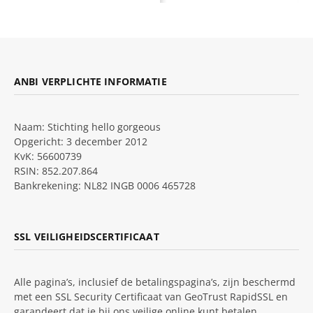
ANBI VERPLICHTE INFORMATIE
Naam: Stichting hello gorgeous
Opgericht: 3 december 2012
KvK: 56600739
RSIN: 852.207.864
Bankrekening: NL82 INGB 0006 465728
SSL VEILIGHEIDSCERTIFICAAT
Alle pagina’s, inclusief de betalingspagina’s, zijn beschermd
met een SSL Security Certificaat van GeoTrust RapidSSL en
garandeert dat je bij ons veilige online kunt betalen.