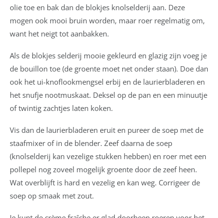
olie toe en bak dan de blokjes knolselderij aan. Deze
mogen ook mooi bruin worden, maar roer regelmatig om,
want het neigt tot aanbakken.
Als de blokjes selderij mooie gekleurd en glazig zijn voeg je
de bouillon toe (de groente moet net onder staan). Doe dan
ook het ui-knoflookmengsel erbij en de laurierbladeren en
het snufje nootmuskaat. Deksel op de pan en een minuutje
of twintig zachtjes laten koken.
Vis dan de laurierbladeren eruit en pureer de soep met de
staafmixer of in de blender. Zeef daarna de soep
(knolselderij kan vezelige stukken hebben) en roer met een
pollepel nog zoveel mogelijk groente door de zeef heen.
Wat overblijft is hard en vezelig en kan weg. Corrigeer de
soep op smaak met zout.
Je kunt de crème fra
î
che er glad doorheen roeren voor het