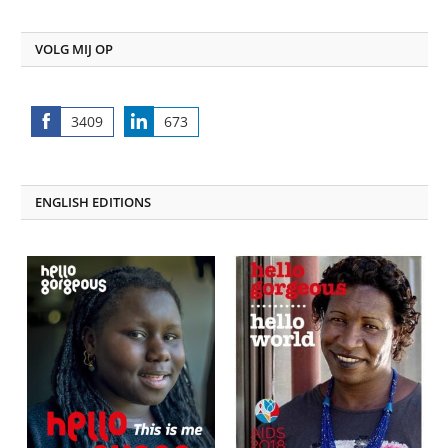
VOLG MIJ OP
3409
673
Share
Share
on
on
Facebook
LinkedIn
ENGLISH EDITIONS