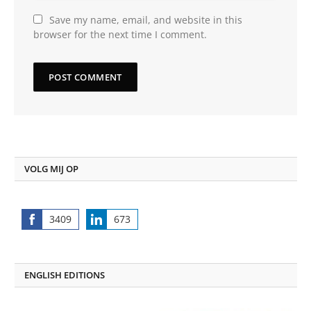
Save my name, email, and website in this
browser for the next time I comment.
VOLG MIJ OP
3409
673
Share
Share
on
on
Facebook
LinkedIn
ENGLISH EDITIONS