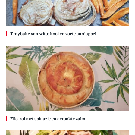
Traybake van witte kool en zoete aardappel
Filo-rol met spinazie en gerookte zalm