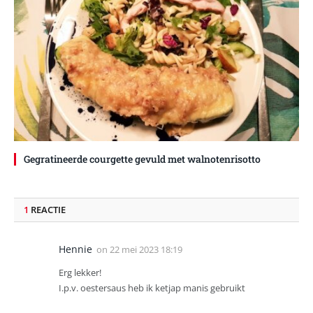
Gegratineerde courgette gevuld met walnotenrisotto
1
REACTIE
Hennie
on
22 mei 2023 18:19
Erg lekker!
I.p.v. oestersaus heb ik ketjap manis gebruikt