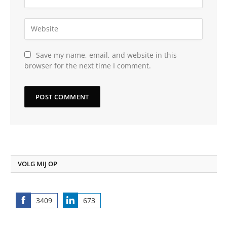
Save my name, email, and website in this
browser for the next time I comment.
VOLG MIJ OP
3409
673
Share
Share
on
on
Facebook
LinkedIn