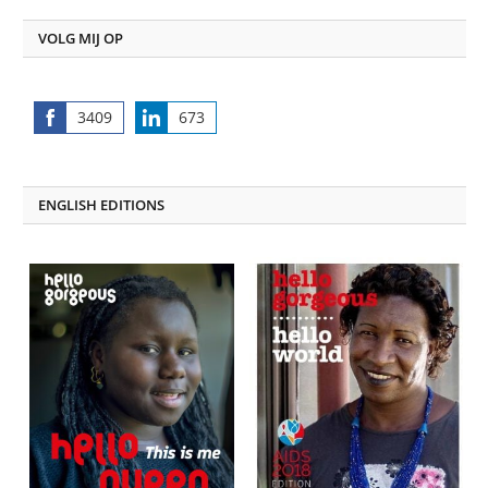
VOLG MIJ OP
3409
673
Share
Share
on
on
Facebook
LinkedIn
ENGLISH EDITIONS