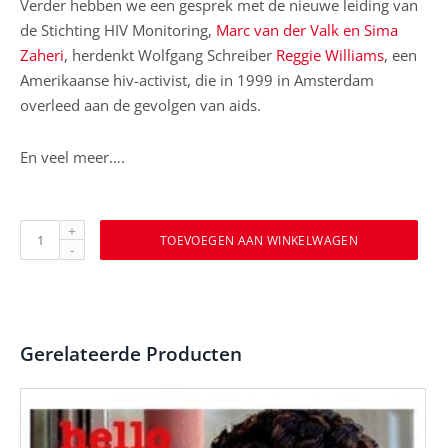
Verder hebben we een gesprek met de nieuwe leiding van
de Stichting HIV Monitoring,
Marc van der Valk en Sima
Zaheri
, herdenkt Wolfgang Schreiber
Reggie Williams
, een
Amerikaanse hiv-activist, die in 1999 in Amsterdam
overleed aan de gevolgen van aids.
En veel meer….
hello
TOEVOEGEN AAN WINKELWAGEN
gorgeous
nummer
35
–
zomer
Gerelateerde Producten
2021
aantal