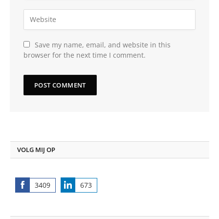
Save my name, email, and website in this
browser for the next time I comment.
VOLG MIJ OP
3409
673
Share
Share
on
on
Facebook
LinkedIn