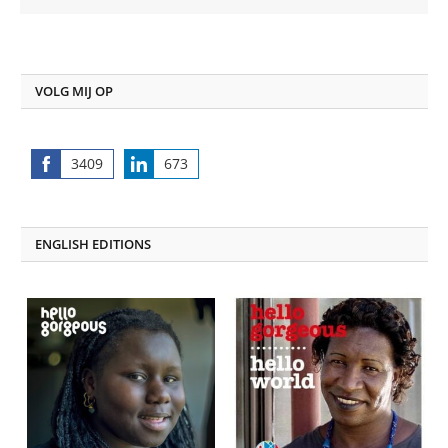
VOLG MIJ OP
3409
673
Share
Share
on
on
Facebook
LinkedIn
ENGLISH EDITIONS