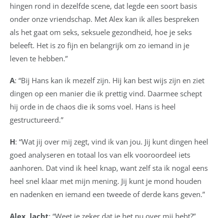
hingen rond in dezelfde scene, dat legde een soort basis
onder onze vriendschap. Met Alex kan ik alles bespreken
als het gaat om seks, seksuele gezondheid, hoe je seks
beleeft. Het is zo fijn en belangrijk om zo iemand in je
leven te hebben.”
A
: “Bij Hans kan ik mezelf zijn. Hij kan best wijs zijn en ziet
dingen op een manier die ik prettig vind. Daarmee schept
hij orde in de chaos die ik soms voel. Hans is heel
gestructureerd.”
H
: “Wat jij over mij zegt, vind ik van jou. Jij kunt dingen heel
goed analyseren en totaal los van elk vooroordeel iets
aanhoren. Dat vind ik heel knap, want zelf sta ik nogal eens
heel snel klaar met mijn mening. Jij kunt je mond houden
en nadenken en iemand een tweede of derde kans geven.”
Alex, lacht
: “Weet je zeker dat je het nu over mij hebt?”