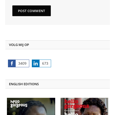
VOLG MIJ OP
3409
673
Share
Share
on
on
Facebook
LinkedIn
ENGLISH EDITIONS