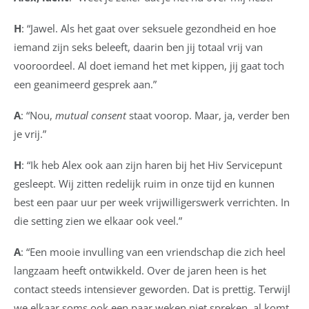
H
: “Jawel. Als het gaat over seksuele gezondheid en hoe
iemand zijn seks beleeft, daarin ben jij totaal vrij van
vooroordeel. Al doet iemand het met kippen, jij gaat toch
een geanimeerd gesprek aan.”
A
: “Nou,
mutual consent
staat voorop. Maar, ja, verder ben
je vrij.”
H
: “Ik heb Alex ook aan zijn haren bij het Hiv Servicepunt
gesleept. Wij zitten redelijk ruim in onze tijd en kunnen
best een paar uur per week vrijwilligerswerk verrichten. In
die setting zien we elkaar ook veel.”
A
: “Een mooie invulling van een vriendschap die zich heel
langzaam heeft ontwikkeld. Over de jaren heen is het
contact steeds intensiever geworden. Dat is prettig. Terwijl
we elkaar soms ook een paar weken niet spreken, al komt