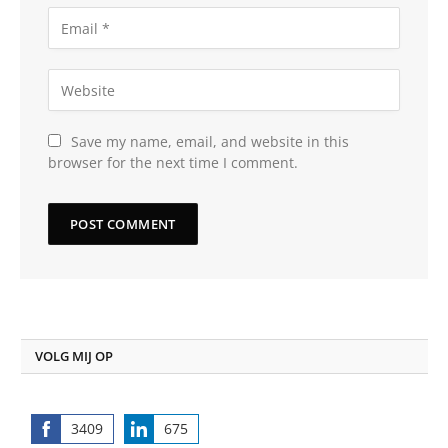
Save my name, email, and website in this
browser for the next time I comment.
VOLG MIJ OP
3409
675
Share
Share