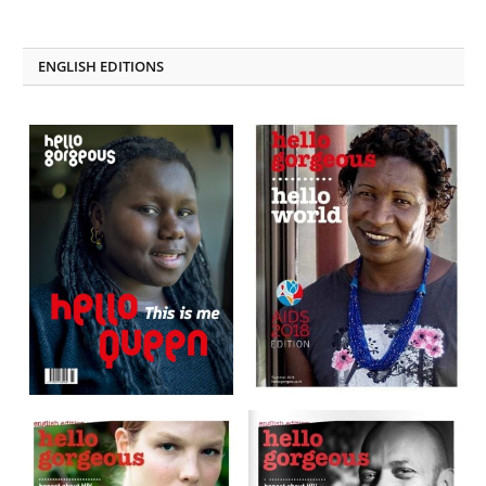
on
on
Facebook
LinkedIn
ENGLISH EDITIONS