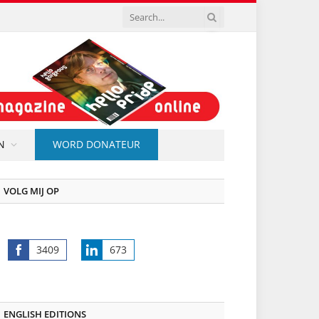
N
WORD DONATEUR
VOLG MIJ OP
3409
673
Share
Share
on
on
Facebook
LinkedIn
ENGLISH EDITIONS