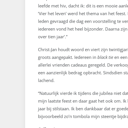
leefde met hiv, dacht ik: dit is een mooie aanlei
‘Vier het leven’ werd het thema van het feest. 
leden gevraagd die dag een voorstelling te ve
iedereen vond het heel bijzonder. Daarna zijn
over tien jaar’.”
Christ-Jan houdt woord en viert zijn twintigja
groots aangepakt. Iedereen in
black tie
en een 
allerlei vrienden cadeaus geregeld. De verkoo
een aanzienlijk bedrag opbracht. Sindsdien sta 
lachend.
“Natuurlijk vierde ik tijdens die jubilea niet dat
mijn laatste feest en daar gaat het ook om. Ik 
jaar bij stilstaan. Ik ben dankbaar dat er goe
bijvoorbeeld zo’n tombola mijn steentje bijd