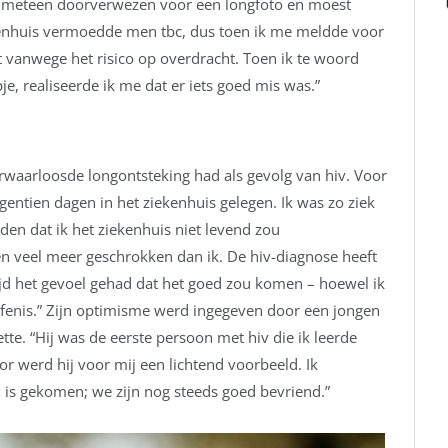
rd meteen doorverwezen voor een longfoto en moest
enhuis vermoedde men tbc, dus toen ik me meldde voor
 vanwege het risico op overdracht. Toen ik te woord
, realiseerde ik me dat er iets goed mis was.”
rwaarloosde longontsteking had als gevolg van hiv. Voor
entien dagen in het ziekenhuis gelegen. Ik was zo ziek
en dat ik het ziekenhuis niet levend zou
nden veel meer geschrokken dan ik. De hiv-diagnose heeft
ltijd het gevoel gehad dat het goed zou komen – hoewel ik
afenis.” Zijn optimisme werd ingegeven door een jongen
ette. “Hij was de eerste persoon met hiv die ik leerde
r werd hij voor mij een lichtend voorbeeld. Ik
 is gekomen; we zijn nog steeds goed bevriend.”