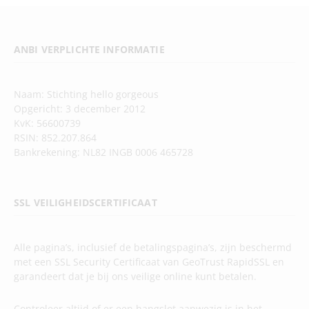
ANBI VERPLICHTE INFORMATIE
Naam: Stichting hello gorgeous
Opgericht: 3 december 2012
KvK: 56600739
RSIN: 852.207.864
Bankrekening: NL82 INGB 0006 465728
SSL VEILIGHEIDSCERTIFICAAT
Alle pagina’s, inclusief de betalingspagina’s, zijn beschermd
met een SSL Security Certificaat van GeoTrust RapidSSL en
garandeert dat je bij ons veilige online kunt betalen.
Controleer altijd of er een hangslot aanwezig is in het