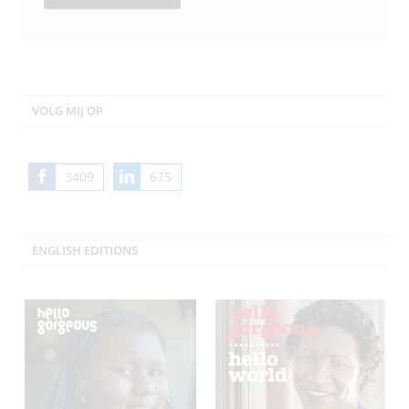
VOLG MIJ OP
3409
675
Share
Share
on
on
Facebook
LinkedIn
ENGLISH EDITIONS