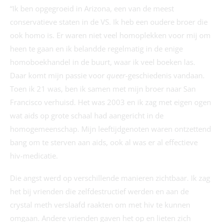
“Ik ben opgegroeid in Arizona, een van de meest
conservatieve staten in de VS. Ik heb een oudere broer die
ook homo is. Er waren niet veel homoplekken voor mij om
heen te gaan en ik belandde regelmatig in de enige
homoboekhandel in de buurt, waar ik veel boeken las.
Daar komt mijn passie voor
queer
-geschiedenis vandaan.
Toen ik 21 was, ben ik samen met mijn broer naar San
Francisco verhuisd. Het was 2003 en ik zag met eigen ogen
wat aids op grote schaal had aangericht in de
homogemeenschap. Mijn leeftijdgenoten waren ontzettend
bang om te sterven aan aids, ook al was er al effectieve
hiv-medicatie.
Die angst werd op verschillende manieren zichtbaar. Ik zag
het bij vrienden die zelfdestructief werden en aan de
crystal meth verslaafd raakten om met hiv te kunnen
omgaan. Andere vrienden gaven het op en lieten zich