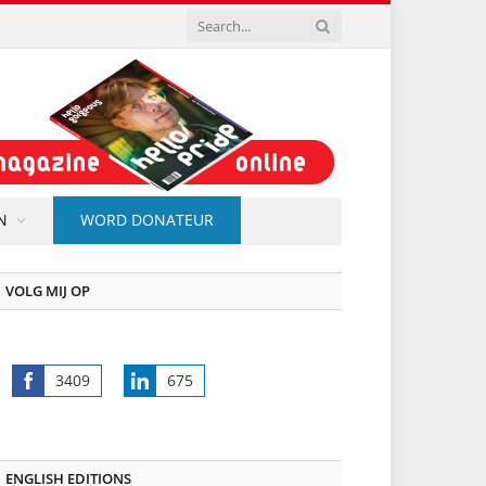
N
WORD DONATEUR
VOLG MIJ OP
3409
675
Share
Share
on
on
Facebook
LinkedIn
ENGLISH EDITIONS