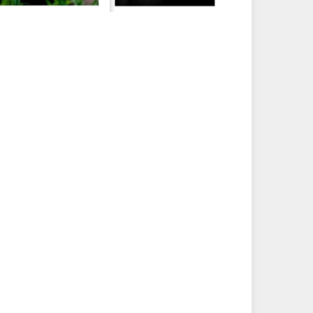
CLOSE
n!
THIS
euwsbrief met nieuws
MODULE