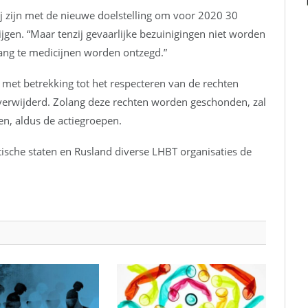
j zijn met de nieuwe doelstelling om voor 2020 30
jgen. “Maar tenzij gevaarlijke bezuinigingen niet worden
ang te medicijnen worden ontzegd.”
l met betrekking tot het respecteren van de rechten
rwijderd. Zolang deze rechten worden geschonden, zal
n, aldus de actiegroepen.
ische staten en Rusland diverse LHBT organisaties de
hello gorgeous, schrijf je nu i
En ontvangt 1-3 keer per maand onze ni
en leuke acties.