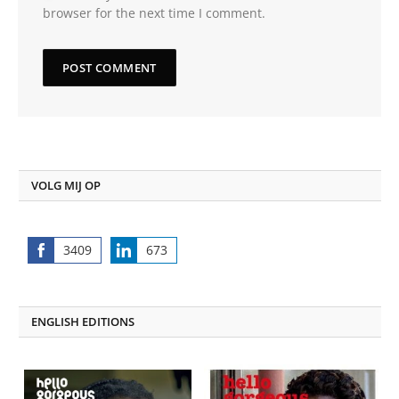
browser for the next time I comment.
VOLG MIJ OP
3409
673
Share
Share
on
on
Facebook
LinkedIn
ENGLISH EDITIONS