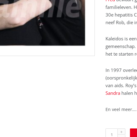
familieleven. H
30e hepatitis C
neef Rob, die i
Kaleidos is ee
gemeenschap. Li
het te starten
In 1997 overl
(oorspronkelijk
van aids. Roy’
Sandra
halen h
En veel meer….
hello