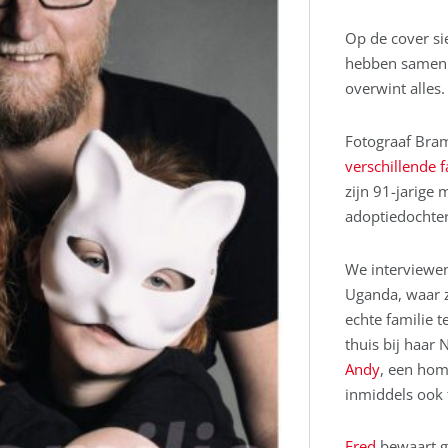
Op de cover si
hebben samen v
overwint alles.
Fotograaf Bra
verschillende f
zijn 91-jarige
adoptiedochter
We interview
Uganda, waar z
echte familie t
thuis bij haa
Andy
, een homo
inmiddels ook 
Fred
bewaart g