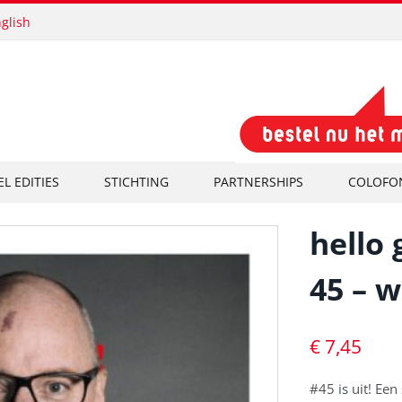
glish
EL EDITIES
STICHTING
PARTNERSHIPS
COLOFO
hello
45 – w
€
7,45
#45 is uit! Een