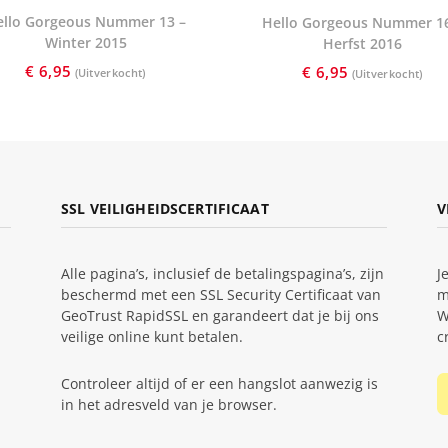
ello Gorgeous Nummer 13 –
Hello Gorgeous Nummer 16
Winter 2015
Herfst 2016
€
6,95
€
6,95
SSL VEILIGHEIDSCERTIFICAAT
V
Alle pagina’s, inclusief de betalingspagina’s, zijn
J
beschermd met een SSL Security Certificaat van
m
GeoTrust RapidSSL en garandeert dat je bij ons
W
veilige online kunt betalen.
c
Controleer altijd of er een hangslot aanwezig is
in het adresveld van je browser.