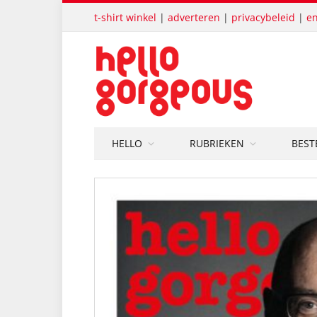
t-shirt winkel
|
adverteren
|
privacybeleid
|
en
HELLO
RUBRIEKEN
BEST