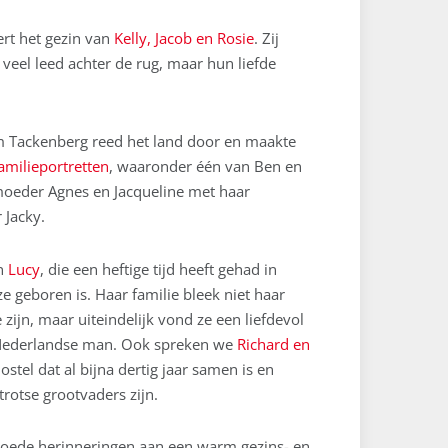
ert het gezin van
Kelly, Jacob en Rosie
. Zij
eel leed achter de rug, maar hun liefde
m Tackenberg reed het land door en maakte
amilieportretten
, waaronder één van Ben en
 moeder Agnes en Jacqueline met haar
 Jacky.
en
Lucy
, die een heftige tijd heeft gehad in
e geboren is. Haar familie bleek niet haar
e zijn, maar uiteindelijk vond ze een liefdevol
r Nederlandse man. Ook spreken we
Richard en
stel dat al bijna dertig jaar samen is en
trotse grootvaders zijn.
oede herinneringen aan een warm gezins- en