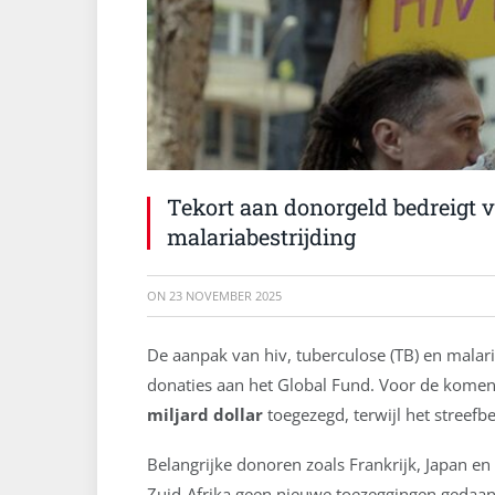
Tekort aan donorgeld bedreigt v
malariabestrijding
ON
23 NOVEMBER 2025
De aanpak van hiv, tuberculose (TB) en malar
donaties aan het Global Fund. Voor de komen
miljard dollar
toegezegd, terwijl het streef
Belangrijke donoren zoals Frankrijk, Japan e
Zuid-Afrika geen nieuwe toezeggingen gedaan