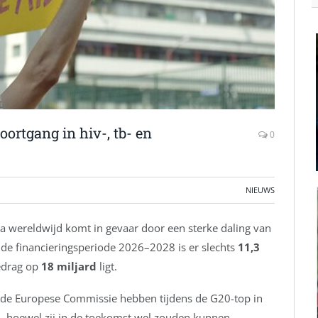
oortgang in hiv-, tb- en
0
NIEUWS
ia wereldwijd komt in gevaar door een sterke daling van
de financieringsperiode 2026–2028 is er slechts
11,3
bedrag op
18 miljard
ligt.
n de Europese Commissie hebben tijdens de G20-top in
, hoewel zij in de toekomst wel zouden kunnen