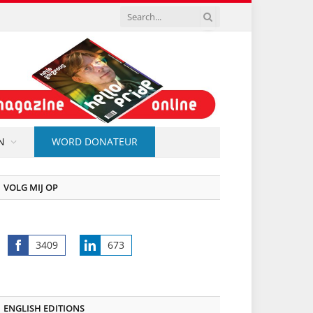
N
WORD DONATEUR
VOLG MIJ OP
3409
673
Share
Share
on
on
Facebook
LinkedIn
ENGLISH EDITIONS