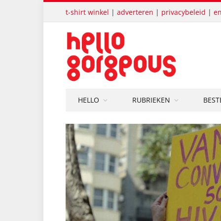
t-shirt winkel
|
adverteren
|
privacybeleid
|
en
HELLO
RUBRIEKEN
BEST