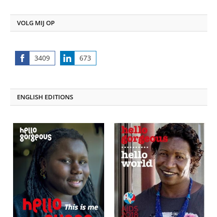
VOLG MIJ OP
3409
673
Share
Share
on
on
Facebook
LinkedIn
ENGLISH EDITIONS