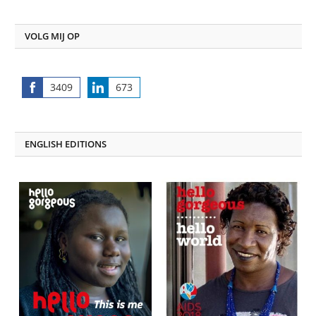
VOLG MIJ OP
3409
673
Share
Share
on
on
Facebook
LinkedIn
ENGLISH EDITIONS