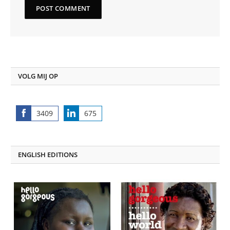
VOLG MIJ OP
3409
675
Share
Share
on
on
Facebook
LinkedIn
ENGLISH EDITIONS