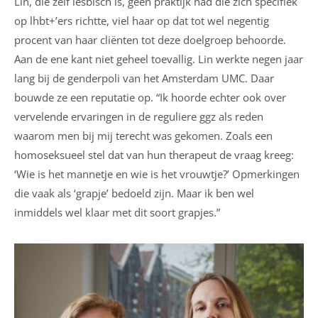
Lin, die zelf lesbisch is, geen praktijk had die zich specifiek
op lhbt+’ers richtte, viel haar op dat tot wel negentig
procent van haar cliënten tot deze doelgroep behoorde.
Aan de ene kant niet geheel toevallig. Lin werkte negen jaar
lang bij de genderpoli van het Amsterdam UMC. Daar
bouwde ze een reputatie op. “Ik hoorde echter ook over
vervelende ervaringen in de reguliere ggz als reden
waarom men bij mij terecht was gekomen. Zoals een
homoseksueel stel dat van hun therapeut de vraag kreeg:
‘Wie is het mannetje en wie is het vrouwtje?’ Opmerkingen
die vaak als ‘grapje’ bedoeld zijn. Maar ik ben wel
inmiddels wel klaar met dit soort grapjes.”