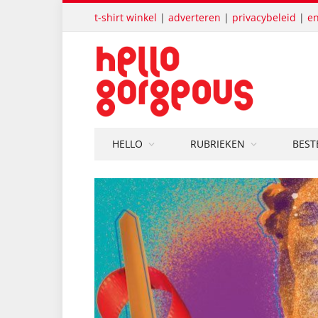
t-shirt winkel
|
adverteren
|
privacybeleid
|
en
HELLO
RUBRIEKEN
BEST