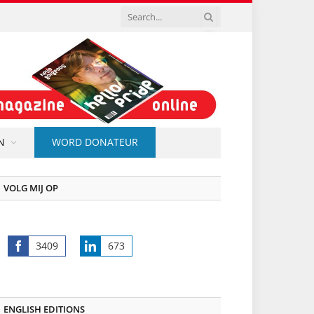
N
WORD DONATEUR
VOLG MIJ OP
3409
673
Share
Share
on
on
Facebook
LinkedIn
ENGLISH EDITIONS