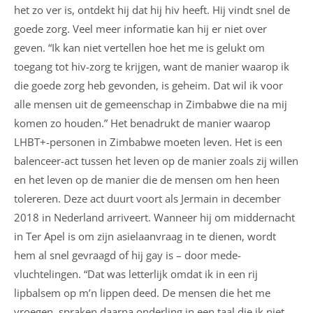
het zo ver is, ontdekt hij dat hij hiv heeft. Hij vindt snel de
goede zorg. Veel meer informatie kan hij er niet over
geven. “Ik kan niet vertellen hoe het me is gelukt om
toegang tot hiv-zorg te krijgen, want de manier waarop ik
die goede zorg heb gevonden, is geheim. Dat wil ik voor
alle mensen uit de gemeenschap in Zimbabwe die na mij
komen zo houden.” Het benadrukt de manier waarop
LHBT+-personen in Zimbabwe moeten leven. Het is een
balenceer-act tussen het leven op de manier zoals zij willen
en het leven op de manier die de mensen om hen heen
tolereren. Deze act duurt voort als Jermain in december
2018 in Nederland arriveert. Wanneer hij om middernacht
in Ter Apel is om zijn asielaanvraag in te dienen, wordt
hem al snel gevraagd of hij gay is – door mede-
vluchtelingen. “Dat was letterlijk omdat ik in een rij
lipbalsem op m’n lippen deed. De mensen die het me
vroegen, spraken daarna onderling in een taal die ik niet