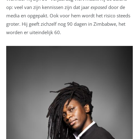
op: veel van zijn kennissen zijn dat jaar
exposed
door de
media en opgepakt. Ook voor hem wordt het risico steeds
groter. Hij geeft zichzelf nog 90 dagen in Zimbabwe, het
worden er uiteindelijk 60.