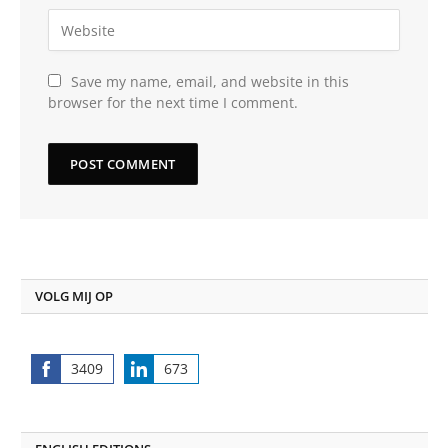
Save my name, email, and website in this
browser for the next time I comment.
VOLG MIJ OP
3409
673
Share
Share
on
on
Facebook
LinkedIn