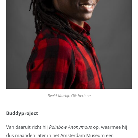
Beeld Martijn Gijsbertsen
Buddyproject
Van daaruit richt hij
Rainbow Anonymous
op, waarmee hij
dus maanden later in het Amsterdam Museum een