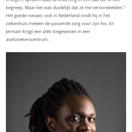
begreep. Maar het was duidelijk dat ze me veroordeelden.”
Het goede nieuws: ook in Nederland vindt hij in het
ziekenhuis meteen de passende zorg voor zijn hiv. En
Jermain krijgt een plek toegewezen in een
asielzoekerscentrum.