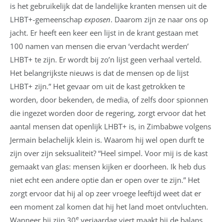
is het gebruikelijk dat de landelijke kranten mensen uit de
LHBT+-gemeenschap
exposen
. Daarom zijn ze naar ons op
jacht. Er heeft een keer een lijst in de krant gestaan met
100 namen van mensen die ervan ‘verdacht werden’
LHBT+ te zijn. Er wordt bij zo’n lijst geen verhaal verteld.
Het belangrijkste nieuws is dat de mensen op de lijst
LHBT+ zijn.” Het gevaar om uit de kast getrokken te
worden, door bekenden, de media, of zelfs door spionnen
die ingezet worden door de regering, zorgt ervoor dat het
aantal mensen dat openlijk LHBT+ is, in Zimbabwe volgens
Jermain belachelijk klein is. Waarom hij wel open durft te
zijn over zijn seksualiteit? “Heel simpel. Voor mij is de kast
gemaakt van glas: mensen kijken er doorheen. Ik heb dus
niet echt een andere optie dan er open over te zijn.” Het
zorgt ervoor dat hij al op zeer vroege leeftijd weet dat er
een moment zal komen dat hij het land moet ontvluchten.
e
Wanneer hij zijn 30
verjaardag viert maakt hij de balans