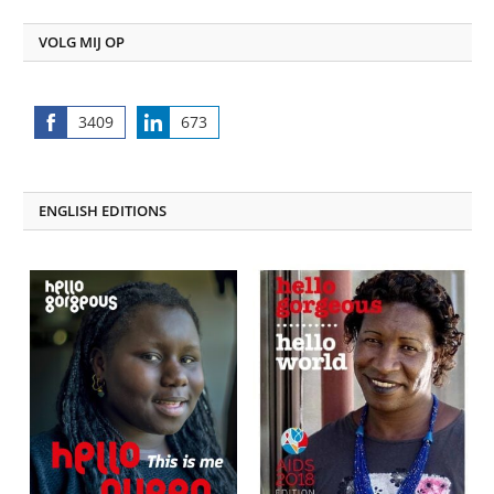
VOLG MIJ OP
3409
673
Share
Share
on
on
Facebook
LinkedIn
ENGLISH EDITIONS