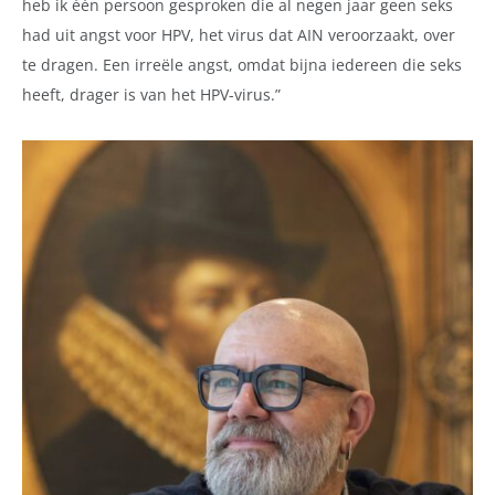
heb ik één persoon gesproken die al negen jaar geen seks
had uit angst voor HPV,
het virus dat AIN veroorzaakt,
over
te dragen. Een irreële angst, omdat bijna iedereen die seks
heeft, drager is van het HPV-virus.”