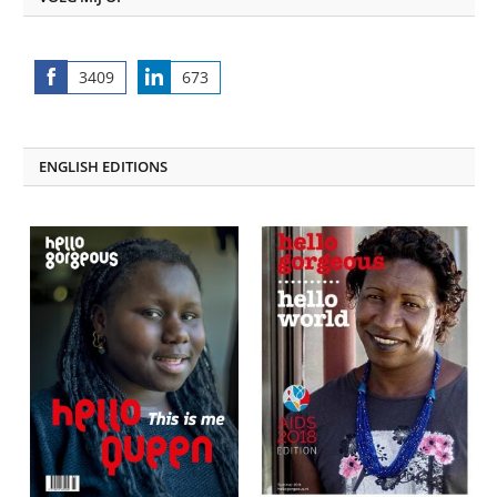
3409
673
Share
Share
on
on
Facebook
LinkedIn
ENGLISH EDITIONS