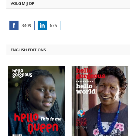
VOLG MIJ OP
3409
675
Share
Share
on
on
Facebook
LinkedIn
ENGLISH EDITIONS