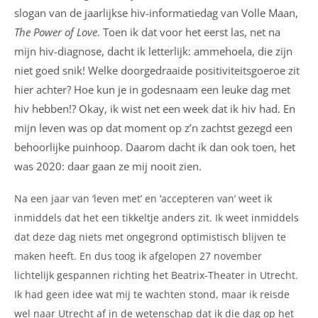
slogan van de jaarlijkse hiv-informatiedag van Volle Maan,
The Power of Love
.
Toen ik dat voor het eerst las, net na
mijn hiv-diagnose, dacht ik letterlijk: ammehoela, die zijn
niet goed snik! Welke doorgedraaide positiviteitsgoeroe zit
hier achter? Hoe kun je in godesnaam een leuke dag met
hiv hebben!?
Okay, ik wist net een week dat ik hiv had. En
mijn leven was op dat moment op z’n zachtst gezegd een
behoorlijke puinhoop. Daarom dacht ik dan ook toen, het
was 2020: daar gaan ze mij nooit zien.
Na een jaar van ‘leven met’ en ‘accepteren van’ weet ik
inmiddels dat het een
tikkeltje anders zit. Ik weet inmiddels
dat deze dag niets met ongegrond optimistisch blijven te
maken heeft. En dus toog ik afgelopen 27 november
lichtelijk gespannen richting het Beatrix-Theater in Utrecht.
Ik had geen idee wat mij te wachten stond, maar ik reisde
wel naar Utrecht af in de wetenschap dat ik die dag op het