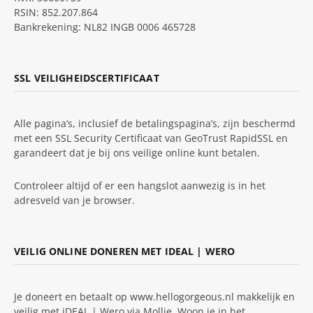
RSIN: 852.207.864
Bankrekening: NL82 INGB 0006 465728
SSL VEILIGHEIDSCERTIFICAAT
Alle pagina’s, inclusief de betalingspagina’s, zijn beschermd
met een SSL Security Certificaat van GeoTrust RapidSSL en
garandeert dat je bij ons veilige online kunt betalen.
Controleer altijd of er een hangslot aanwezig is in het
adresveld van je browser.
VEILIG ONLINE DONEREN MET IDEAL | WERO
Je doneert en betaalt op www.hellogorgeous.nl makkelijk en
veilig met iDEAL | Wero via Mollie. Woon je in het