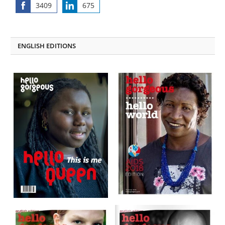
3409
675
Share
Share
on
on
Facebook
LinkedIn
ENGLISH EDITIONS