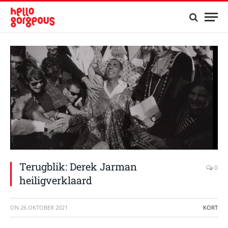
Terugblik: Derek Jarman
0
heiligverklaard
ON
26 OKTOBER 2021
KORT