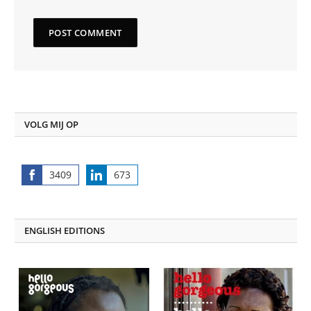
VOLG MIJ OP
3409
673
Share
Share
on
on
Facebook
LinkedIn
ENGLISH EDITIONS