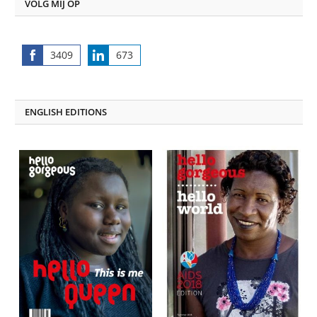
VOLG MIJ OP
3409
673
Share
Share
on
on
Facebook
LinkedIn
ENGLISH EDITIONS