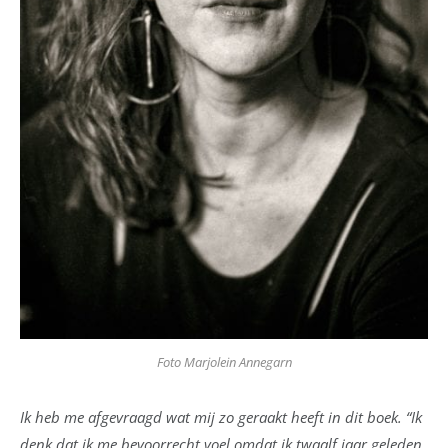
Foto Marjolein Annegarn
Ik heb me afgevraagd wat mij zo geraakt heeft in dit boek. “Ik
denk dat ik me bevoorrecht voel omdat ik twaalf jaar geleden,