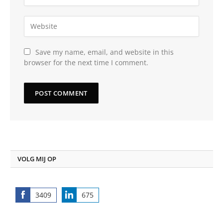
Save my name, email, and website in this
browser for the next time I comment.
VOLG MIJ OP
3409
675
Share
Share
on
on
Facebook
LinkedIn