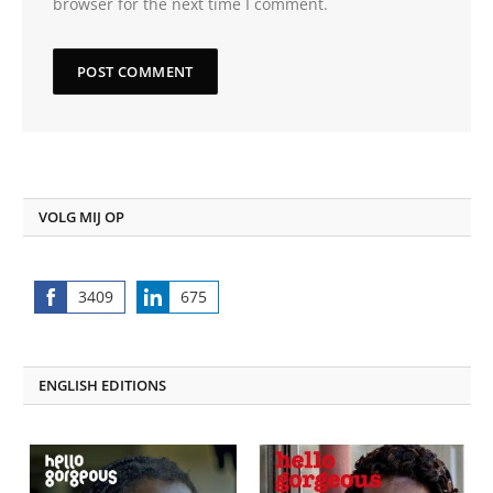
browser for the next time I comment.
VOLG MIJ OP
3409
675
Share
Share
on
on
Facebook
LinkedIn
ENGLISH EDITIONS