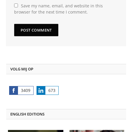
Save my name, email, and website in this
browser for the next time I comment.
VOLG MIJ OP
3409
673
Share
Share
on
on
Facebook
LinkedIn
ENGLISH EDITIONS