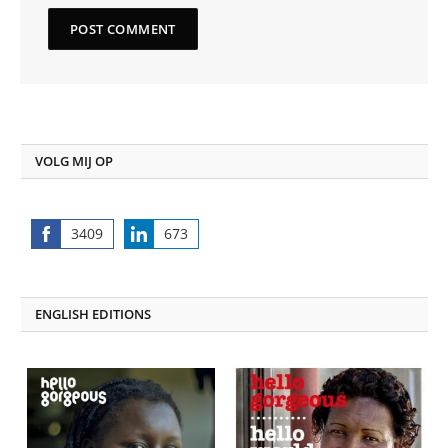
VOLG MIJ OP
3409
673
Share
Share
on
on
Facebook
LinkedIn
ENGLISH EDITIONS