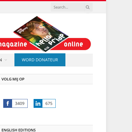
N
WORD DONATEUR
VOLG MIJ OP
3409
675
Share
Share
on
on
Facebook
LinkedIn
ENGLISH EDITIONS