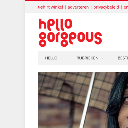
t-shirt winkel
|
adverteren
|
privacybeleid
|
en
HELLO
RUBRIEKEN
BEST