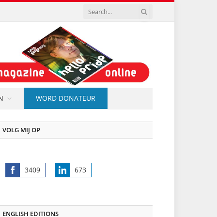
N
WORD DONATEUR
VOLG MIJ OP
3409
673
Share
Share
on
on
Facebook
LinkedIn
ENGLISH EDITIONS