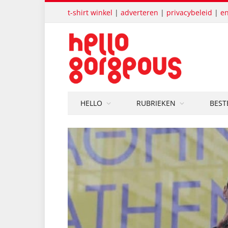
t-shirt winkel
|
adverteren
|
privacybeleid
|
en
HELLO
RUBRIEKEN
BEST