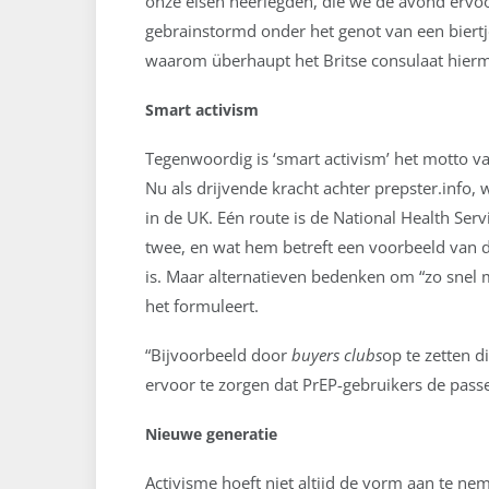
onze eisen neerlegden, die we de avond ervoo
gebrainstormd onder het genot van een biert
waarom überhaupt het Britse consulaat hierme
Smart activism
Tegenwoordig is ‘smart activism’ het motto van 
Nu als drijvende kracht achter prepster.info
in de UK. Eén route is de National Health Ser
twee, en wat hem betreft een voorbeeld van do
is. Maar alternatieven bedenken om “zo snel mo
het formuleert.
“Bijvoorbeeld door
buyers clubs
op te zetten 
ervoor te zorgen dat PrEP-gebruikers de pass
Nieuwe generatie
Activisme hoeft niet altijd de vorm aan te ne