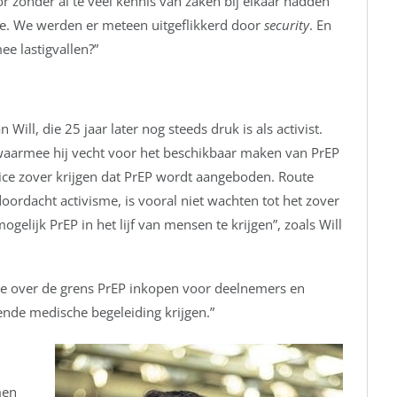
r zonder al te veel kennis van zaken bij elkaar hadden
je. We werden er meteen uitgeflikkerd door
security
. En
e lastigvallen?”
Will, die 25 jaar later nog steeds druk is als activist.
, waarmee hij vecht voor het beschikbaar maken van PrEP
vice zover krijgen dat PrEP wordt aangeboden. Route
ordacht activisme, is vooral niet wachten tot het zover
gelijk PrEP in het lijf van mensen te krijgen”, zoals Will
die over de grens PrEP inkopen voor deelnemers en
ende medische begeleiding krijgen.”
men