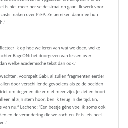
t is niet meer per se de straat op gaan. Ik werk voor
dcasts maken over PrEP. Ze bereiken daarmee hun
h.”
flecteer ik op hoe we leren van wat we doen, welke
 achter RageON: het doorgeven van lessen over
er dan welke academische tekst dan ook.”
 wachten, voorspelt Gabi, al zullen fragmenten eerder
rvallen door verschillende gevoelens als ze de beelden
iet om degenen die er niet meer zijn. Je ziet en hoort
lleen al zijn stem hoor, ben ik terug in die tijd. En,
s van nu.” Lachend: “Een beetje gêne voel ik soms ook.
n en de verandering die we zochten. Er is iets heel
en.”