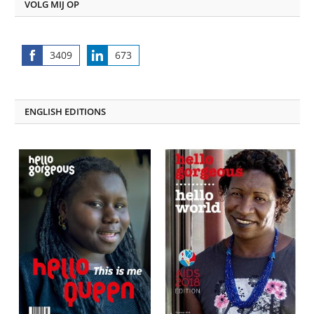
VOLG MIJ OP
3409
673
Share
Share
on
on
Facebook
LinkedIn
ENGLISH EDITIONS