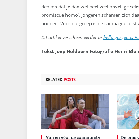
denken dat je dan wel heel veel onveilige sek
promiscue homo’. Jongeren schamen zich daaro
houden. Voor die groep is de campagne juist w
Dit artikel verscheen eerder in
hello gorgeous #
Tekst Joep Heldoorn Fotografie Henri Bl
RELATED
POSTS
Van en vóór de community
De prijs