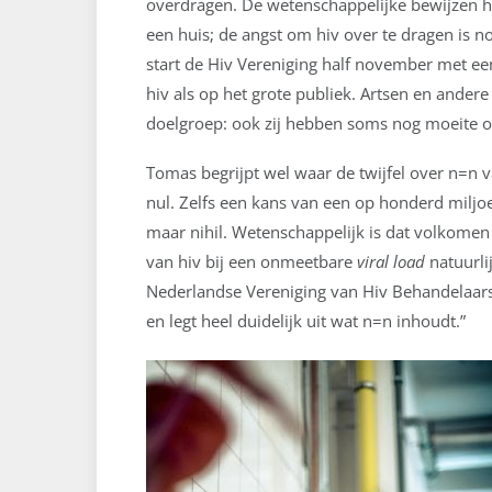
overdragen. De wetenschappelijke bewijzen hi
een huis; de angst om hiv over te dragen is 
start de Hiv Vereniging half november met e
hiv als op het grote publiek. Artsen en ande
doelgroep: ook zij hebben soms nog moeite om
Tomas begrijpt wel waar de twijfel over n=n 
nul. Zelfs een kans van een op honderd milj
maar nihil. Wetenschappelijk is dat volkomen 
van hiv bij een onmeetbare
viral load
natuurli
Nederlandse Vereniging van Hiv Behandelaars 
en legt heel duidelijk uit wat n=n inhoudt.”