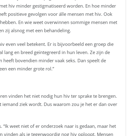
et hiv minder gestigmatiseerd worden. En hoe minder
eft positieve gevolgen voor álle mensen met hiv. Ook
hebben. En wie weet overwinnen sommige mensen met
n zij alsnog met een behandeling.
iv even veel betekent. Er is bijvoorbeeld een groep die
 al lang en breed geïntegreerd in hun leven. Ze zijn de
en heeft bovendien minder vaak seks. Dan speelt de
een een minder grote rol.”
ren vinden het niet nodig hun hiv ter sprake te brengen.
 iemand ziek wordt. Dus waarom zou je het er dan over
s. “Ik weet niet of er onderzoek naar is gedaan, maar het
m vinden als je tegenwoordig nog hiv oploopt. Mensen