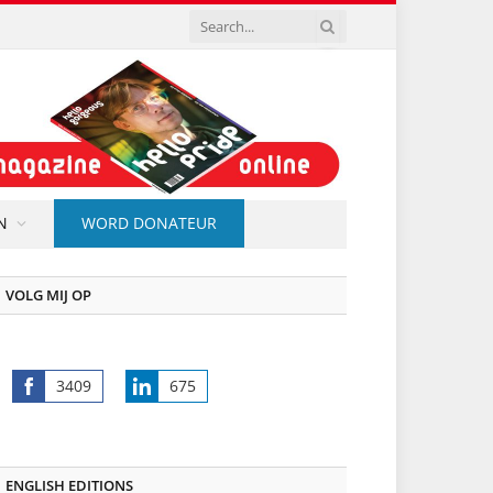
N
WORD DONATEUR
VOLG MIJ OP
3409
675
Share
Share
on
on
Facebook
LinkedIn
ENGLISH EDITIONS