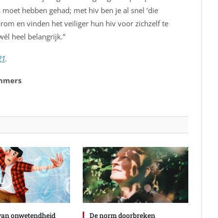
s moet hebben gehad; met hiv ben je al snel ‘die
m en vinden het veiliger hun hiv voor zichzelf te
él heel belangrijk.”
21
.
ommers
 van onwetendheid
De norm doorbreken