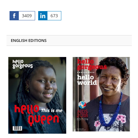
3409
673
Share
Share
on
on
Facebook
LinkedIn
ENGLISH EDITIONS