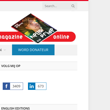
N
WORD DONATEUR
VOLG MIJ OP
3409
673
Share
Share
on
on
Facebook
LinkedIn
ENGLISH EDITIONS