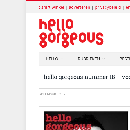
t-shirt winkel
|
adverteren
|
privacybeleid
|
en
HELLO
RUBRIEKEN
BEST
hello gorgeous nummer 18 – voo
ON
1 MAART 2017