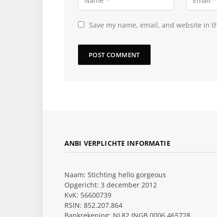
Save my name, email, and website in th
ANBI VERPLICHTE INFORMATIE
Naam: Stichting hello gorgeous
Opgericht: 3 december 2012
KvK: 56600739
RSIN: 852.207.864
Bankrekening: NL82 INGB 0006 465728