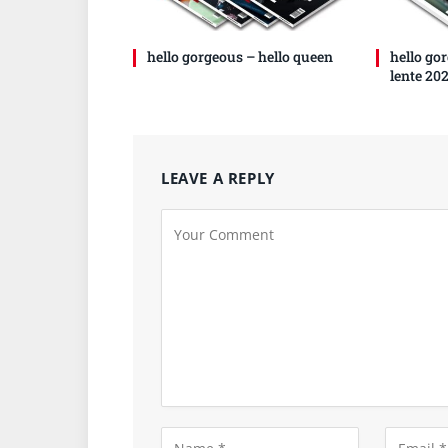
hello gorgeous – hello queen
hello go
lente 20
LEAVE A REPLY