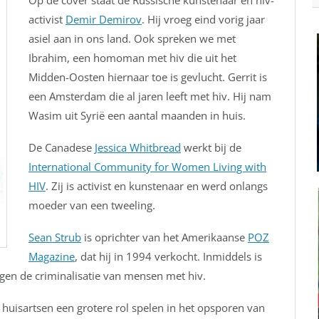
Op de cover staat de Russische kunstenaar en hiv-
activist
Demir Demirov
. Hij vroeg eind vorig jaar
asiel aan in ons land. Ook spreken we met
Ibrahim, een homoman met hiv die uit het
Midden-Oosten hiernaar toe is gevlucht. Gerrit is
een Amsterdam die al jaren leeft met hiv. Hij nam
Wasim uit Syrië een aantal maanden in huis.
De Canadese
Jessica Whitbread
werkt bij de
International Community for Women Living with
HIV
. Zij is activist en kunstenaar en werd onlangs
moeder van een tweeling.
Sean Strub
is oprichter van het Amerikaanse
POZ
Magazine
, dat hij in 1994 verkocht. Inmiddels is
 tegen de criminalisatie van mensen met hiv.
 huisartsen een grotere rol spelen in het opsporen van