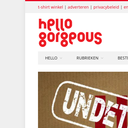
t-shirt winkel
|
adverteren
|
privacybeleid
|
en
HELLO
RUBRIEKEN
BEST