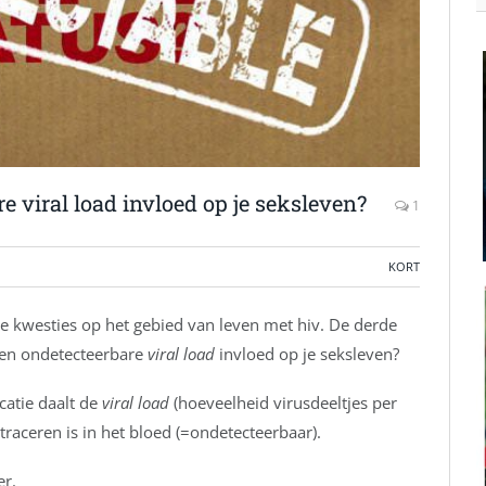
re viral load invloed op je seksleven?
1
KORT
e kwesties op het gebied van leven met hiv. De derde
 een ondetecteerbare
viral load
invloed op je seksleven?
catie daalt de
viral load
(hoeveelheid virusdeeltjes per
raceren is in het bloed (=ondetecteerbaar).
er.