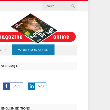
N
WORD DONATEUR
VOLG MIJ OP
3409
673
Share
Share
on
on
Facebook
LinkedIn
ENGLISH EDITIONS