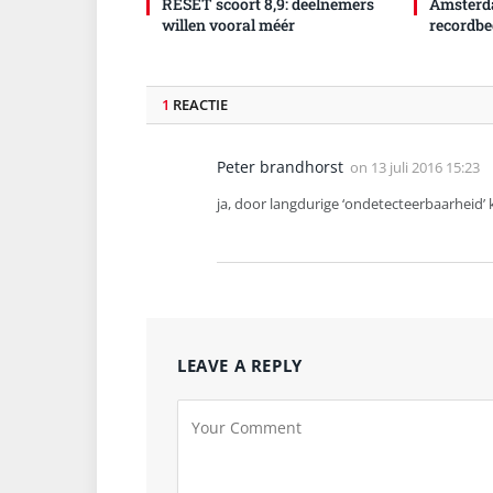
RESET scoort 8,9: deelnemers
Amsterd
willen vooral méér
recordbe
1
REACTIE
Peter brandhorst
on
13 juli 2016 15:23
ja, door langdurige ‘ondetecteerbaarheid’ k
LEAVE A REPLY