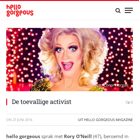
Foto Conor Horgan
De toevallige activist
0
ON
27 JUNI 2016
UIT HELLO GORGEOUS MAGAZINE
hello gorgeous
sprak met
Rory O’Neill
(47), beroemd in