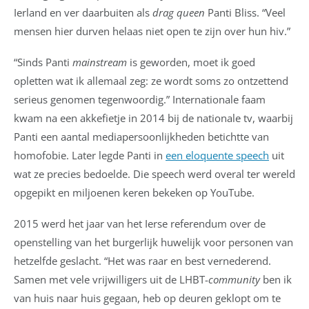
Ierland en ver daarbuiten als
drag queen
Panti Bliss. “Veel
mensen hier durven helaas niet open te zijn over hun hiv.”
“Sinds Panti
mainstream
is geworden, moet ik goed
opletten wat ik allemaal zeg: ze wordt soms zo ontzettend
serieus genomen tegenwoordig.” Internationale faam
kwam na een akkefietje in 2014 bij de nationale tv, waarbij
Panti een aantal mediapersoonlijkheden betichtte van
homofobie. Later legde Panti in
een eloquente speech
uit
wat ze precies bedoelde. Die speech werd overal ter wereld
opgepikt en miljoenen keren bekeken op YouTube.
2015 werd het jaar van het Ierse referendum over de
openstelling van het burgerlijk huwelijk voor personen van
hetzelfde geslacht. “Het was raar en best vernederend.
Samen met vele vrijwilligers uit de LHBT-
community
ben ik
van huis naar huis gegaan, heb op deuren geklopt om te