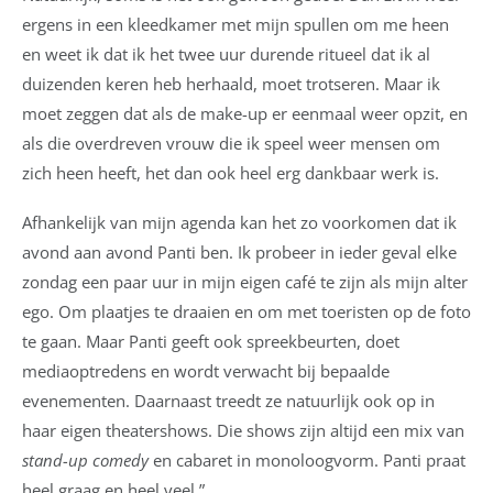
ergens in een kleedkamer met mijn spullen om me heen
en weet ik dat ik het twee uur durende ritueel dat ik al
duizenden keren heb herhaald, moet trotseren. Maar ik
moet zeggen dat als de make-up er eenmaal weer opzit, en
als die overdreven vrouw die ik speel weer mensen om
zich heen heeft, het dan ook heel erg dankbaar werk is.
Afhankelijk van mijn agenda kan het zo voorkomen dat ik
avond aan avond Panti ben. Ik probeer in ieder geval elke
zondag een paar uur in mijn eigen café te zijn als mijn alter
ego. Om plaatjes te draaien en om met toeristen op de foto
te gaan. Maar Panti geeft ook spreekbeurten, doet
mediaoptredens en wordt verwacht bij bepaalde
evenementen. Daarnaast treedt ze natuurlijk ook op in
haar eigen theatershows. Die shows zijn altijd een mix van
stand-up comedy
en cabaret in monoloogvorm. Panti praat
heel graag en heel veel.”