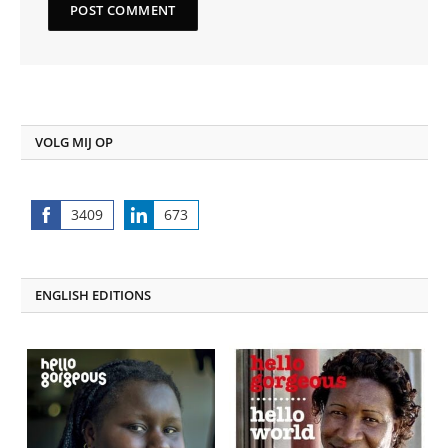
VOLG MIJ OP
3409
673
Share
Share
on
on
Facebook
LinkedIn
ENGLISH EDITIONS