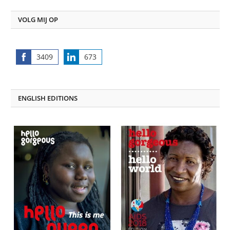
VOLG MIJ OP
3409
673
Share
Share
on
on
Facebook
LinkedIn
ENGLISH EDITIONS