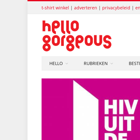
t-shirt winkel
|
adverteren
|
privacybeleid
|
en
HELLO
RUBRIEKEN
BEST