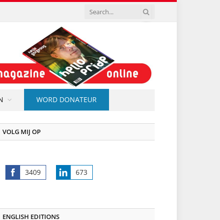
N
WORD DONATEUR
VOLG MIJ OP
3409
673
Share
Share
on
on
Facebook
LinkedIn
ENGLISH EDITIONS