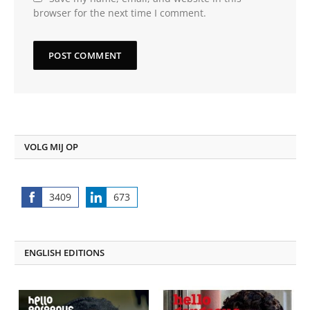
browser for the next time I comment.
VOLG MIJ OP
3409
673
Share
Share
on
on
Facebook
LinkedIn
ENGLISH EDITIONS