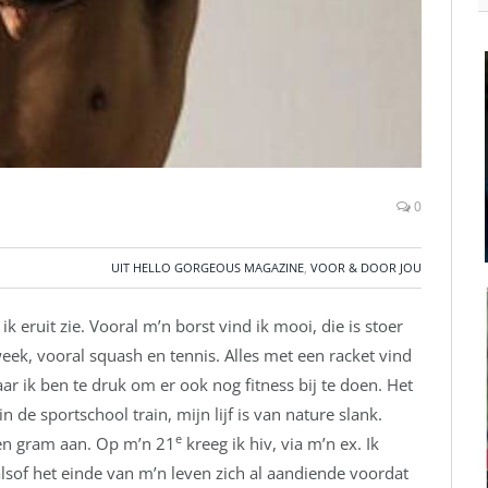
0
UIT HELLO GORGEOUS MAGAZINE
,
VOOR & DOOR JOU
ik eruit zie. Vooral m’n borst vind ik mooi, die is stoer
week, vooral squash en tennis. Alles met een racket vind
aar ik ben te druk om er ook nog fitness bij te doen. Het
n de sportschool train, mijn lijf is van nature slank.
e
een gram aan. Op m’n 21
kreeg ik hiv, via m’n ex. Ik
lsof het einde van m’n leven zich al aandiende voordat