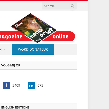
N
WORD DONATEUR
VOLG MIJ OP
3409
673
Share
Share
on
on
Facebook
LinkedIn
ENGLISH EDITIONS