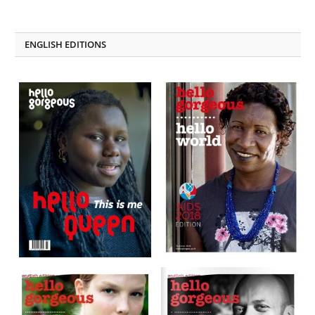
on
on
Facebook
LinkedIn
ENGLISH EDITIONS