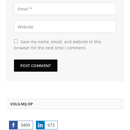
Save my name, email, and website in this
browser for the next time I comment.
VOLG MIJ OP
3409
673
Share
Share