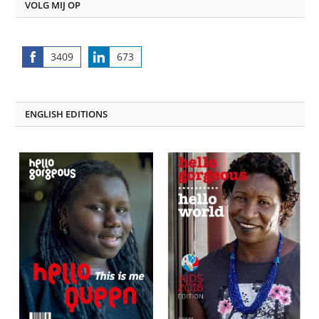
VOLG MIJ OP
3409
673
Share
Share
on
on
Facebook
LinkedIn
ENGLISH EDITIONS