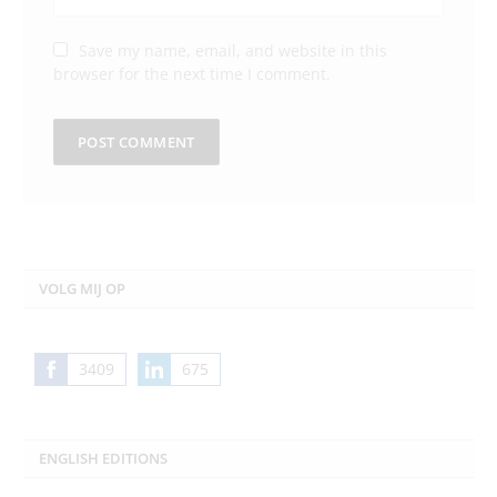
Save my name, email, and website in this
browser for the next time I comment.
VOLG MIJ OP
3409
675
Share
Share
on
on
Facebook
LinkedIn
ENGLISH EDITIONS