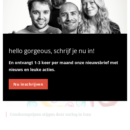
CLO
THI
MO
Bekende afslankmiddelen blijken mogelijk waardevol bij hiv
hello gorgeous, schrijf je nu in!
En ontvangt 1-3 keer per maand onze nieuwsbrief met
nieuws en leuke acties.
Nu inschrijven
Condoomprijzen stijgen door oorlog in Iran